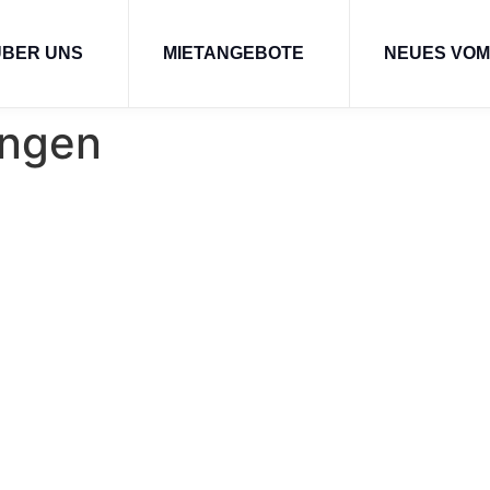
ÜBER UNS
MIETANGEBOTE
NEUES VO
ngen
NUNGSWERK BAU- UND SIEDLUNGSGENOSSENSCHAFT
Kontakt
n oder benötigen Sie Hilfe? Wir stehen Ihnen gerne
ur Seite. Kontakieren Sie uns, wir freuen uns auf Sie