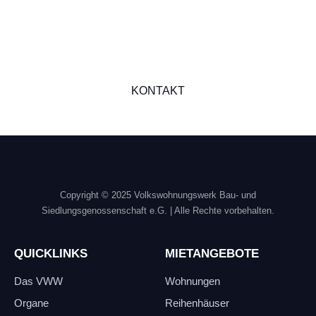
stehen Ihnen gerne mit
Rat und Tat zur Seite.
Kontakieren Sie uns, wir freuen uns auf Sie!
KONTAKT
Copyright © 2025 Volkswohnungswerk Bau- und
Siedlungsgenossenschaft e.G.
| Alle Rechte vorbehalten.
QUICKLINKS
MIETANGEBOTE
Das VWW
Wohnungen
Organe
Reihenhäuser