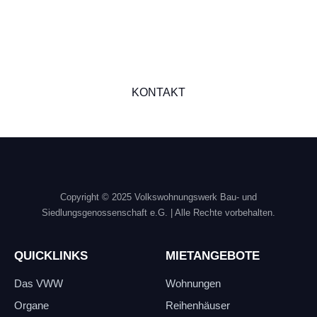
stehen Ihnen gerne mit
Rat und Tat zur Seite.
Kontakieren Sie uns, wir freuen uns auf Sie!
KONTAKT
Copyright © 2025 Volkswohnungswerk Bau- und
Siedlungsgenossenschaft e.G.
| Alle Rechte vorbehalten.
QUICKLINKS
MIETANGEBOTE
Das VWW
Wohnungen
Organe
Reihenhäuser