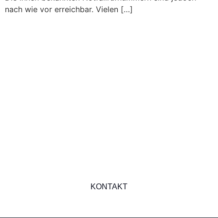
nach wie vor erreichbar. Vielen […]
VOLKSWOHNUNGSWERK BAU- UND
SIEDLUNGSGENOSSENSCHAFT
Kontakt
Haben Sie Fragen oder benötigen Sie Hilfe? Wir
stehen Ihnen gerne mit
Rat und Tat zur Seite.
Kontakieren Sie uns, wir freuen uns auf Sie!
KONTAKT