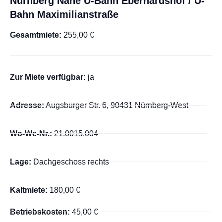
Nürnberg Nähe U-Bahn Eberhardshof / U-
Bahn Maximilianstraße
Gesamtmiete:
255,00 €
Zur Miete verfügbar:
ja
Adresse:
Augsburger Str. 6, 90431 Nürnberg-West
Wo-We-Nr.:
21.0015.004
Lage:
Dachgeschoss rechts
Kaltmiete:
180,00 €
Betriebskosten:
45,00 €